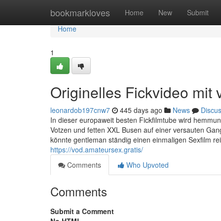
Home
bookmarkloves
Home
New
Submit
Home
1
Originelles Fickvideo mit
leonardob197cnw7
445 days ago
News
Discu
In dieser europaweit besten Fickfilmtube wird hemmun
Votzen und fetten XXL Busen auf einer versauten G
könnte gentleman ständig einen einmaligen Sexfilm r
https://vod.amateursex.gratis/
Comments
Who Upvoted
Comments
Submit a Comment