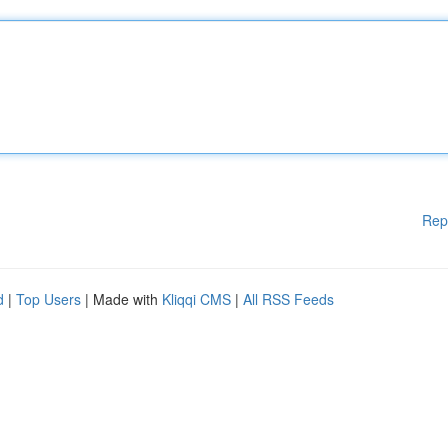
Rep
d
|
Top Users
| Made with
Kliqqi CMS
|
All RSS Feeds