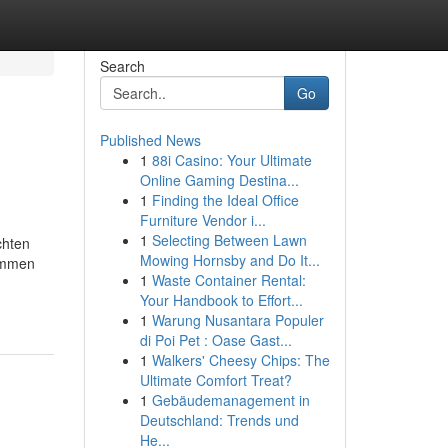
Search
Go
Published News
1
88i Casino: Your Ultimate
Online Gaming Destina...
1
Finding the Ideal Office
Furniture Vendor i...
1
Selecting Between Lawn
chten
Mowing Hornsby and Do It...
nommen
1
Waste Container Rental:
Your Handbook to Effort...
1
Warung Nusantara Populer
di Poi Pet : Oase Gast...
1
Walkers' Cheesy Chips: The
Ultimate Comfort Treat?
1
Gebäudemanagement in
Deutschland: Trends und
He...