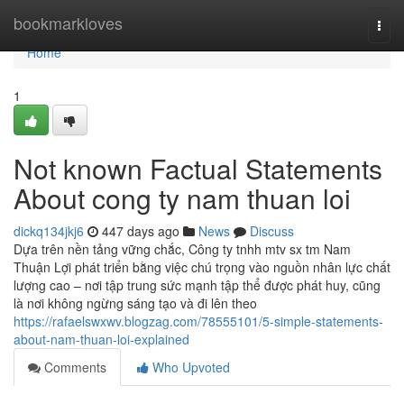
Home
bookmarkloves
Togg
navi
Home
1
Not known Factual Statements
About cong ty nam thuan loi
dickq134jkj6
447 days ago
News
Discuss
Dựa trên nền tảng vững chắc, Công ty tnhh mtv sx tm Nam
Thuận Lợi phát triển bằng việc chú trọng vào nguồn nhân lực chất
lượng cao – nơi tập trung sức mạnh tập thể được phát huy, cũng
là nơi không ngừng sáng tạo và đi lên theo
https://rafaelswxwv.blogzag.com/78555101/5-simple-statements-
about-nam-thuan-loi-explained
Comments
Who Upvoted