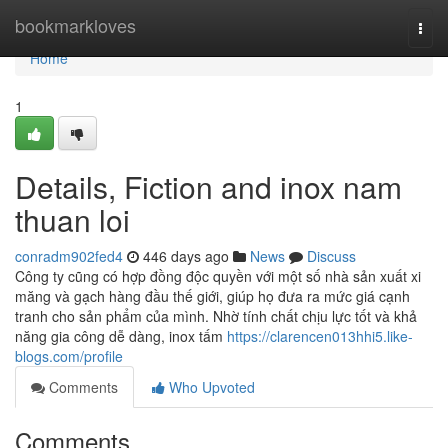
Home
bookmarkloves
Togg
navi
Home
1
Details, Fiction and inox nam
thuan loi
conradm902fed4
446 days ago
News
Discuss
Công ty cũng có hợp đồng độc quyền với một số nhà sản xuất xi
măng và gạch hàng đầu thế giới, giúp họ đưa ra mức giá cạnh
tranh cho sản phẩm của mình. Nhờ tính chất chịu lực tốt và khả
năng gia công dễ dàng, inox tấm
https://clarencen013hhi5.like-
blogs.com/profile
Comments
Who Upvoted
Comments