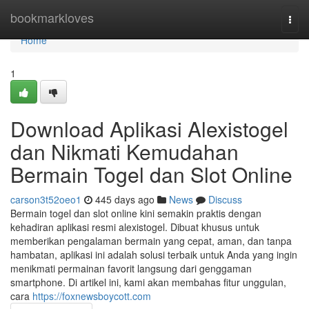
Home
bookmarkloves
Togg
navi
Home
1
Download Aplikasi Alexistogel
dan Nikmati Kemudahan
Bermain Togel dan Slot Online
carson3t52oeo1
445 days ago
News
Discuss
Bermain togel dan slot online kini semakin praktis dengan
kehadiran aplikasi resmi alexistogel. Dibuat khusus untuk
memberikan pengalaman bermain yang cepat, aman, dan tanpa
hambatan, aplikasi ini adalah solusi terbaik untuk Anda yang ingin
menikmati permainan favorit langsung dari genggaman
smartphone. Di artikel ini, kami akan membahas fitur unggulan,
cara
https://foxnewsboycott.com