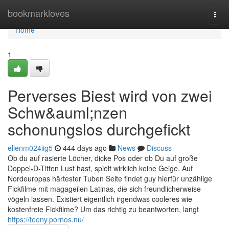
Home
bookmarkloves
Togg
navi
Home
1
Perverses Biest wird von zwei
Schw&auml;nzen
schonungslos durchgefickt
ellenm024iig5
444 days ago
News
Discuss
Ob du auf rasierte Löcher, dicke Pos oder ob Du auf große
Doppel-D-Titten Lust hast, spielt wirklich keine Geige. Auf
Nordeuropas härtester Tuben Seite findet guy hierfür unzählige
Fickfilme mit magageilen Latinas, die sich freundlicherweise
vögeln lassen. Existiert eigentlich irgendwas cooleres wie
kostenfreie Fickfilme? Um das richtig zu beantworten, langt
https://teeny.pornos.nu/