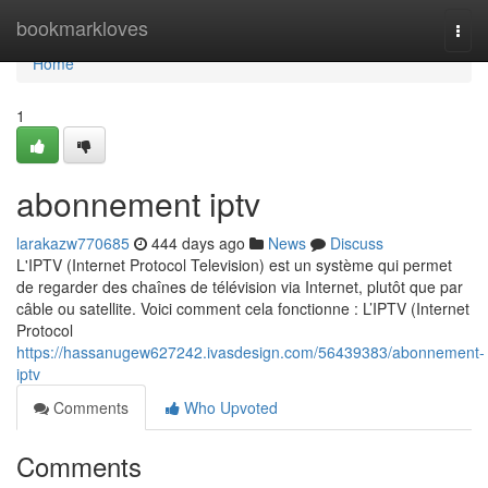
Home
bookmarkloves
Togg
navi
Home
1
abonnement iptv
larakazw770685
444 days ago
News
Discuss
L'IPTV (Internet Protocol Television) est un système qui permet
de regarder des chaînes de télévision via Internet, plutôt que par
câble ou satellite. Voici comment cela fonctionne : L’IPTV (Internet
Protocol
https://hassanugew627242.ivasdesign.com/56439383/abonnement-
iptv
Comments
Who Upvoted
Comments