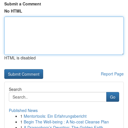
Submit a Comment
No HTML
HTML is disabled
Report Page
Search
Go
Published News
1
Mentortools: Ein Erfahrungsbericht
1
Begin The Well-being : A No-cost Cleanse Plan
1
A Dragonborn’s Devotion: The Golden Faith