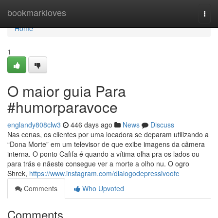
Home
bookmarkloves
Togg
navi
Home
1
O maior guia Para
#humorparavoce
englandy808clw3
446 days ago
News
Discuss
Nas cenas, os clientes por uma locadora se deparam utilizando a
“Dona Morte” em um televisor de que exibe imagens da câmera
interna. O ponto Cafifa é quando a vítima olha pra os lados ou
para trás e nãeste consegue ver a morte a olho nu. O ogro
Shrek,
https://www.instagram.com/dialogodepressivoofc
Comments
Who Upvoted
Comments