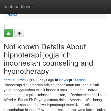
Home
bookmarkloves
Togg
navi
Home
1
Not known Details About
hipnoterapi jogja ich
indonesian counseling and
hypnotherapy
derekz075wfn3
438 days ago
News
Discuss
Hipnoterapi diet program adalah pendekatan unik dan efektif
yang menggunakan teknik hipnosis untuk membantu individu
mengubah pola pikir, kebiasaan makan,… Berdasarkan hasil studi
Alfred A. Barios Ph.D. yang dimuat dalam American Well being
Journal, disebutkan bahwa Hipnoterapi memiliki efektifitas
kesembuhan hingga 93% dengan waktu terapi yang lebih singkat