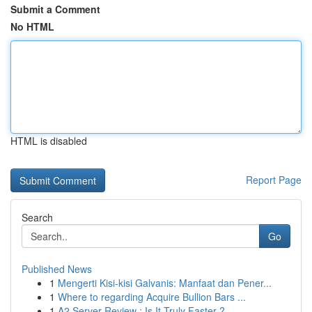
Submit a Comment
No HTML
HTML is disabled
Report Page
Search
Go
Published News
1
Mengerti Kisi-kisi Galvanis: Manfaat dan Pener...
1
Where to regarding Acquire Bullion Bars ...
1
A2 Server Review : Is It Truly Faster ?