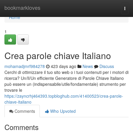
Home
bookmarkloves
Togg
navi
Home
1
Crea parole chiave Italiano
mohamadjmrf984278
423 days ago
News
Discuss
Cerchi di ottimizzare il tuo sito web o i tuoi contenuti per i motori di
ricerca? Un/Il/Un efficiente Generatore di Parole Chiave Italiano
può essere un (indispensabile/utile/fondamentale) strumento per
trovare le
https://zayncrhj464393.topbloghub.com/41400523/crea-parole-
chiave-italiano
Comments
Who Upvoted
Comments