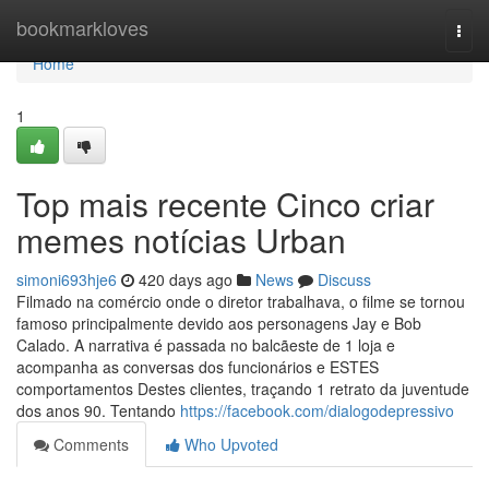
Home
bookmarkloves
Togg
navi
Home
1
Top mais recente Cinco criar
memes notícias Urban
simoni693hje6
420 days ago
News
Discuss
Filmado na comércio onde o diretor trabalhava, o filme se tornou
famoso principalmente devido aos personagens Jay e Bob
Calado. A narrativa é passada no balcãeste de 1 loja e
acompanha as conversas dos funcionários e ESTES
comportamentos Destes clientes, traçando 1 retrato da juventude
dos anos 90. Tentando
https://facebook.com/dialogodepressivo
Comments
Who Upvoted