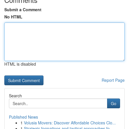
Submit a Comment
No HTML
HTML is disabled
Report Page
Search
Go
Published News
1
Volusia Movers: Discover Affordable Choices Clo...
1
Strategic formations and tactical approaches fo...