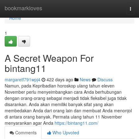
Home
bookmarkloves
Togg
navi
Home
1
A Secret Weapon For
bintang11
margaretf791wpj4
422 days ago
News
Discuss
Namun, pada Kepribadian horoskop ulang tahun eleven
November perlu menyeimbangkan cara Anda berhubungan
dengan orang-orang sebagai menjadi tidak fleksibel juga tidak
disarankan. Anda akan memiliki banyak sifat yang akan
membedakan Anda dari orang lain dan membuat Anda menonjol
di antara orang banyak. Permata ulang tahun 11 November
menyarankan agar Anda
https://bintang11.com/
Comments
Who Upvoted