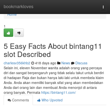
Home
bookmarkloves
Togg
navi
Home
1
5 Easy Facts About bintang11
slot Described
charlesv356khb2
418 days ago
News
Discuss
Selain ini, eleven November wanita adalah orang yang percaya
diri dan sangat berpengaruh yang tidak selalu takut untuk berdiri
di hadapan Raja dan bukan hanya laki-laki untuk membela klaim
Anda. Anda akan memiliki banyak sifat yang akan membedakan
Anda dari orang lain dan membuat Anda menonjol di antara
orang banyak. Permata
https://bintang11.com/
Comments
Who Upvoted