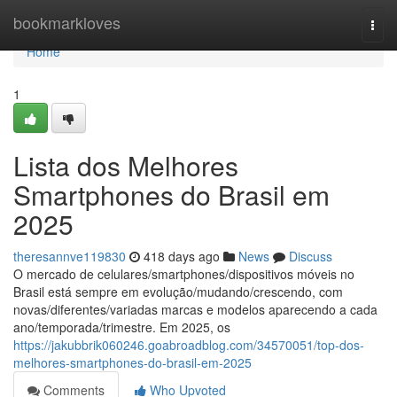
Home
bookmarkloves
Togg
navi
Home
1
Lista dos Melhores
Smartphones do Brasil em
2025
theresannve119830
418 days ago
News
Discuss
O mercado de celulares/smartphones/dispositivos móveis no
Brasil está sempre em evolução/mudando/crescendo, com
novas/diferentes/variadas marcas e modelos aparecendo a cada
ano/temporada/trimestre. Em 2025, os
https://jakubbrik060246.goabroadblog.com/34570051/top-dos-
melhores-smartphones-do-brasil-em-2025
Comments
Who Upvoted