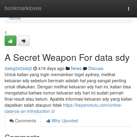
Home
bookmarkloves
Togg
navi
Home
1
A Secret Weapon For data sdy
daleg542sdq5
419 days ago
News
Discuss
Untuk kalian yang ingin memainkan togel sydney, melihat
keluaran sdy sebelum bermain adalah hal yang sangat penting
untuk dilakukan. Dengan melihat keluaran sdy hari ini, kalian bisa
mengetahui bahwa nomor keluaran sdy hari ini sudah pernah
final result atau belum. Apabila informasi keluaran sdy yang kalian
dapatkan salah ataupun tidak
https://kayamoiutu.com/online-
casinos-an-introduction-3/
Comments
Who Upvoted
Comments