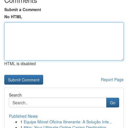
Submit a Comment
No HTML
HTML is disabled
Report Page
Search
Go
Published News
1
Equipe Móvel Oficina Itinerante: A Solução Inte...
1
88m: Your Ultimate Online Casino Destination