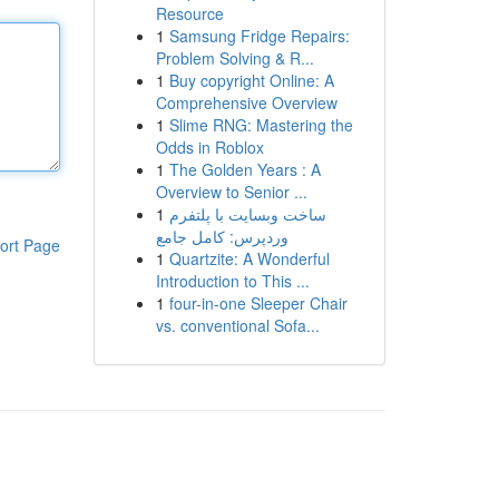
Resource
1
Samsung Fridge Repairs:
Problem Solving & R...
1
Buy copyright Online: A
Comprehensive Overview
1
Slime RNG: Mastering the
Odds in Roblox
1
The Golden Years : A
Overview to Senior ...
1
ساخت وبسایت با پلتفرم
وردپرس: کامل جامع
ort Page
1
Quartzite: A Wonderful
Introduction to This ...
1
four-in-one Sleeper Chair
vs. conventional Sofa...