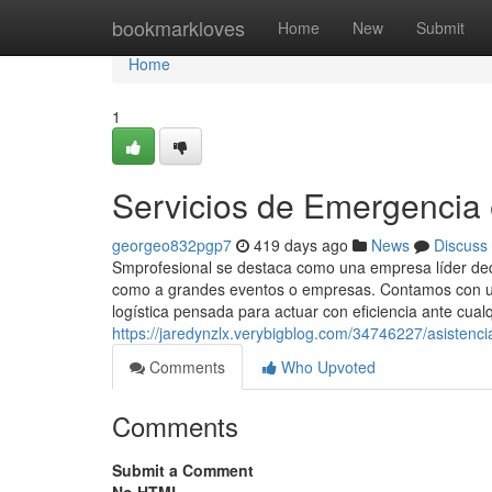
Home
bookmarkloves
Home
New
Submit
Home
1
Servicios de Emergencia 
georgeo832pgp7
419 days ago
News
Discuss
Smprofesional se destaca como una empresa líder dedic
como a grandes eventos o empresas. Contamos con un
logística pensada para actuar con eficiencia ante cualq
https://jaredynzlx.verybigblog.com/34746227/asistencia
Comments
Who Upvoted
Comments
Submit a Comment