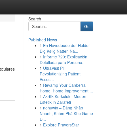
Search
Go
Published News
1
En Hovedpude der Holder
Dig Kølig Natten Na...
1
Informe 720: Explicación
Detallada para Persona...
1
UltraVisit PH:
iculares
Revolutionizing Patient
a
Acces...
1
Revamp Your Canberra
Home: Home Improvement ...
1
Akrilik Korkuluk : Modern
Estetik in Zarafeti
1
nohuwin – Đăng Nhập
Nhanh, Khám Phá Kho Game
Đ...
1
Explore PrayersStar