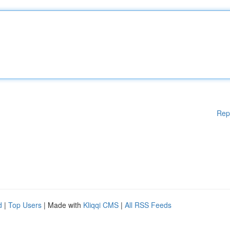
Rep
d
|
Top Users
| Made with
Kliqqi CMS
|
All RSS Feeds