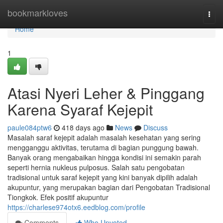
Home
bookmarkloves
Togg
navi
Home
1
Atasi Nyeri Leher & Pinggang
Karena Syaraf Kejepit
paule084ptw6
418 days ago
News
Discuss
Masalah saraf kejepit adalah masalah kesehatan yang sering
mengganggu aktivitas, terutama di bagian punggung bawah.
Banyak orang mengabaikan hingga kondisi ini semakin parah
seperti hernia nukleus pulposus. Salah satu pengobatan
tradisional untuk saraf kejepit yang kini banyak dipilih adalah
akupuntur, yang merupakan bagian dari Pengobatan Tradisional
Tiongkok. Efek positif akupuntur
https://charlese974otx6.eedblog.com/profile
Comments
Who Upvoted