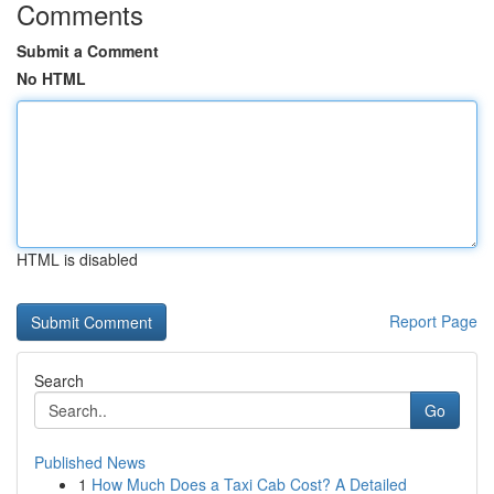
Comments
Submit a Comment
No HTML
HTML is disabled
Report Page
Search
Go
Published News
1
How Much Does a Taxi Cab Cost? A Detailed