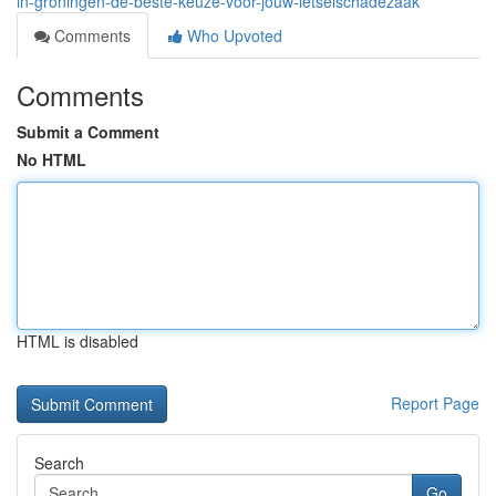
in-groningen-de-beste-keuze-voor-jouw-letselschadezaak
Comments
Who Upvoted
Comments
Submit a Comment
No HTML
HTML is disabled
Report Page
Search
Go