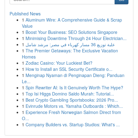
Published News
1
Aluminum Wire: A Comprehensive Guide & Scrap
Value
1
Boost Your Business: SEO Solutions Singapore
1
Minimising Downtime Through 24 Hour Electrician...
1
علبة توزيع 36 مسار كهرباء في مصر: مرشد شامل
1
The Premier Getaways: The Exclusive Vacation
Homes
1
Zodiac Casino: Your Luckiest Bet?
1
How to Install an SSL Security Certificate o...
1
Menginap Nyaman di Penginapan Dieng: Panduan
Le...
1
Spin Rewriter AI: Is It Genuinely Worth The Hype?
1
Top Isi Higgs Domino Saldo Murah: Tutorial...
1
Best Crypto Gambling Sportsbooks: 2026 Pro...
1
Evinrude Motors vs. Yamaha Outboards : Which...
1
Experience Fresh Norwegian Salmon Direct from
O...
1
Company Builders vs. Startup Studios: What's ...