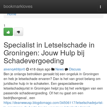
Home
bookmarkloves
Togg
navi
Home
1
Specialist in Letselschade in
Groningen: Jouw Hulp bij
Schadevergoeding
aivenq469jor0
418 days ago
News
Discuss
Ben je onlangs betrokken geraakt bij een ongeluk in Groningen
en heb je letselschade ervaren? Dan is het van groot belang om
juridische hulp in te schakelen. Een gespecialiseerde
letselschadejurist in Groningen helpt jou bij het verkrijgen van een
passende schadevergoeding. Of het nu gaat om een
bedrijfsongeval , een
https://deanwwusp.blogdomago.com/34506117/letselschadejurist-