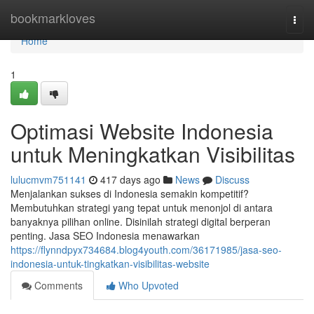
Home
bookmarkloves
Togg
navi
Home
1
Optimasi Website Indonesia
untuk Meningkatkan Visibilitas
lulucmvm751141
417 days ago
News
Discuss
Menjalankan sukses di Indonesia semakin kompetitif?
Membutuhkan strategi yang tepat untuk menonjol di antara
banyaknya pilihan online. Disinilah strategi digital berperan
penting. Jasa SEO Indonesia menawarkan
https://flynndpyx734684.blog4youth.com/36171985/jasa-seo-
indonesia-untuk-tingkatkan-visibilitas-website
Comments
Who Upvoted