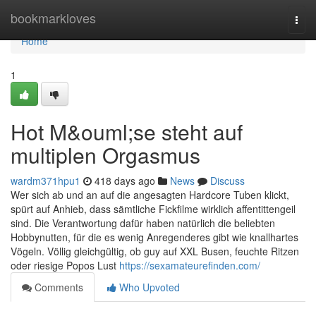
Home
bookmarkloves
Togg
navi
Home
1
Hot M&ouml;se steht auf
multiplen Orgasmus
wardm371hpu1
418 days ago
News
Discuss
Wer sich ab und an auf die angesagten Hardcore Tuben klickt,
spürt auf Anhieb, dass sämtliche Fickfilme wirklich affentittengeil
sind. Die Verantwortung dafür haben natürlich die beliebten
Hobbynutten, für die es wenig Anregenderes gibt wie knallhartes
Vögeln. Völlig gleichgültig, ob guy auf XXL Busen, feuchte Ritzen
oder riesige Popos Lust
https://sexamateurefinden.com/
Comments
Who Upvoted