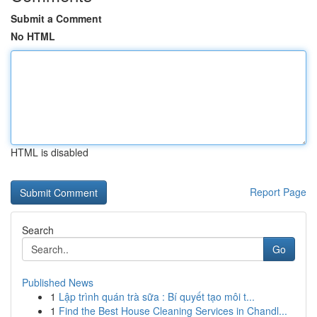
Submit a Comment
No HTML
HTML is disabled
Report Page
Search
Go
Published News
1
Lập trình quán trà sữa : Bí quyết tạo môi t...
1
Find the Best House Cleaning Services in Chandl...