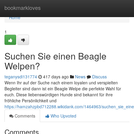
Home
bookmarkloves
Home
1
Suchen Sie einen Beagle
Welpen?
teganysdi131774
417 days ago
News
Discuss
Wenn Ihr auf der Suche nach einem loyalen und verspielten
Begleiter sind dann ist ein Beagle Welpe die perfekte Wahl für
euch. Diese liebenswürdigen Hunde sind bekannt für ihre
fröhliche Persönlichkeit und
https://hamzahzpbd712288.wikidank.com/1464963/suchen_sie_ein
Comments
Who Upvoted
Comments