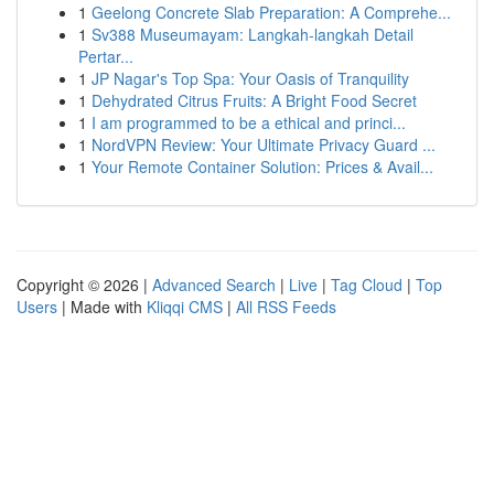
1
Geelong Concrete Slab Preparation: A Comprehe...
1
Sv388 Museumayam: Langkah-langkah Detail
Pertar...
1
JP Nagar's Top Spa: Your Oasis of Tranquility
1
Dehydrated Citrus Fruits: A Bright Food Secret
1
I am programmed to be a ethical and princi...
1
NordVPN Review: Your Ultimate Privacy Guard ...
1
Your Remote Container Solution: Prices & Avail...
Copyright © 2026 |
Advanced Search
|
Live
|
Tag Cloud
|
Top
Users
| Made with
Kliqqi CMS
|
All RSS Feeds