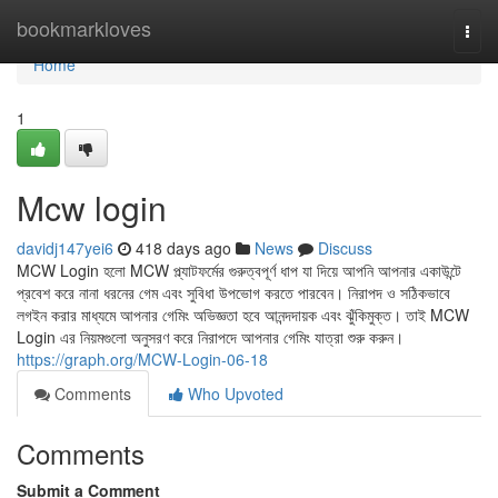
Home
bookmarkloves
Togg
navi
Home
1
Mcw login
davidj147yei6
418 days ago
News
Discuss
MCW Login হলো MCW প্ল্যাটফর্মের গুরুত্বপূর্ণ ধাপ যা দিয়ে আপনি আপনার একাউন্টে
প্রবেশ করে নানা ধরনের গেম এবং সুবিধা উপভোগ করতে পারবেন। নিরাপদ ও সঠিকভাবে
লগইন করার মাধ্যমে আপনার গেমিং অভিজ্ঞতা হবে আনন্দদায়ক এবং ঝুঁকিমুক্ত। তাই MCW
Login এর নিয়মগুলো অনুসরণ করে নিরাপদে আপনার গেমিং যাত্রা শুরু করুন।
https://graph.org/MCW-Login-06-18
Comments
Who Upvoted
Comments
Submit a Comment