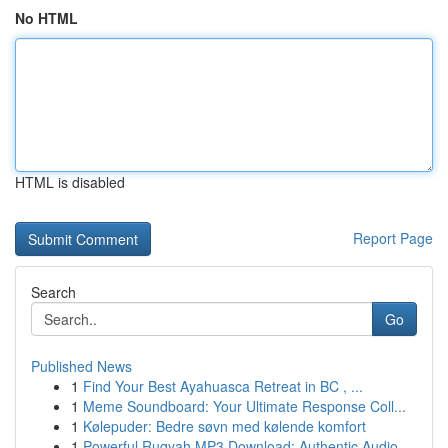
No HTML
HTML is disabled
Report Page
Search
Go
Published News
1
Find Your Best Ayahuasca Retreat in BC , ...
1
Meme Soundboard: Your Ultimate Response Coll...
1
Kølepuder: Bedre søvn med kølende komfort
1
Powerful Ruqyah MP3 Download: Authentic Audio