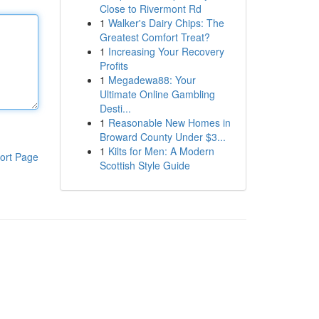
Close to Rivermont Rd
1
Walker's Dairy Chips: The
Greatest Comfort Treat?
1
Increasing Your Recovery
Profits
1
Megadewa88: Your
Ultimate Online Gambling
Desti...
1
Reasonable New Homes in
Broward County Under $3...
1
Kilts for Men: A Modern
ort Page
Scottish Style Guide