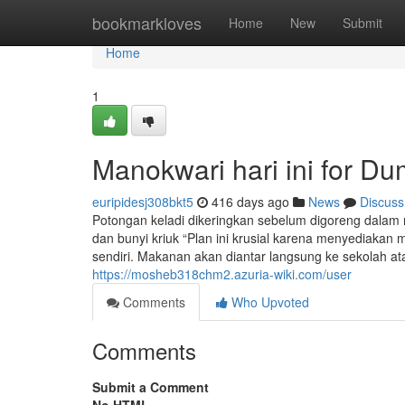
Home
bookmarkloves
Home
New
Submit
Home
1
Manokwari hari ini for D
euripidesj308bkt5
416 days ago
News
Discuss
Potongan keladi dikeringkan sebelum digoreng dalam 
dan bunyi kriuk “Plan ini krusial karena menyediakan
sendiri. Makanan akan diantar langsung ke sekolah at
https://mosheb318chm2.azuria-wiki.com/user
Comments
Who Upvoted
Comments
Submit a Comment