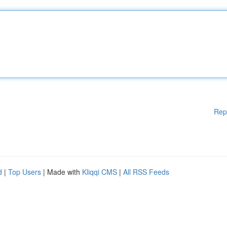
Rep
d
|
Top Users
| Made with
Kliqqi CMS
|
All RSS Feeds