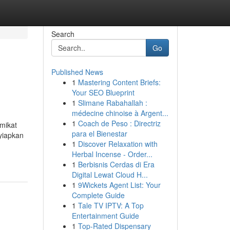
Search
Go
Published News
1
Mastering Content Briefs:
Your SEO Blueprint
1
Slimane Rabahallah :
médecine chinoise à Argent...
1
Coach de Peso : Directriz
mikat
para el Bienestar
nyiapkan
1
Discover Relaxation with
Herbal Incense - Order...
1
Berbisnis Cerdas di Era
Digital Lewat Cloud H...
1
9Wickets Agent List: Your
Complete Guide
1
Tale TV IPTV: A Top
Entertainment Guide
1
Top-Rated Dispensary