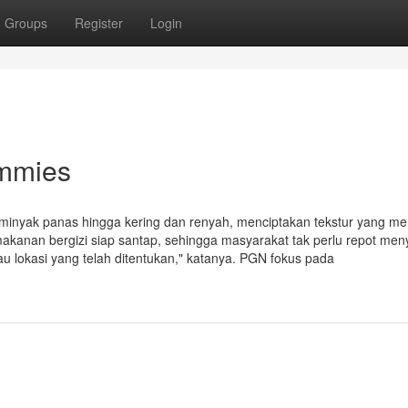
Groups
Register
Login
ummies
minyak panas hingga kering dan renyah, menciptakan tekstur yang me
 makanan bergizi siap santap, sehingga masyarakat tak perlu repot me
au lokasi yang telah ditentukan," katanya. PGN fokus pada