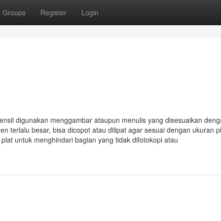
Groups
Register
Login
pensil digunakan menggambar ataupun menulis yang disesuaikan den
n terlalu besar, bisa dicopot atau dilipat agar sesuai dengan ukuran p
 plat untuk menghindari bagian yang tidak difotokopi atau