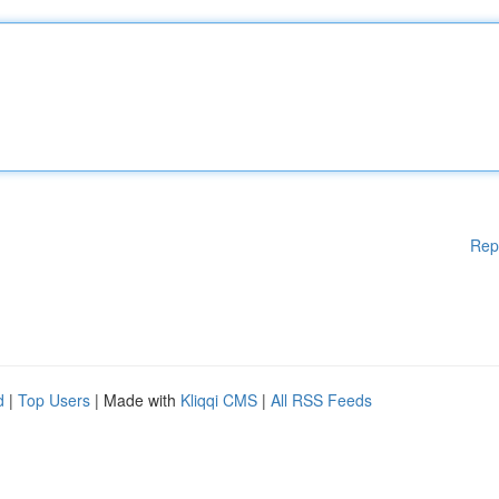
Rep
d
|
Top Users
| Made with
Kliqqi CMS
|
All RSS Feeds