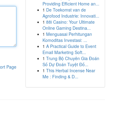
Providing Efficient Home an...
1
De Toekomst van de
Agrofood Industrie: Innovati...
1
88i Casino: Your Ultimate
Online Gaming Destina...
1
Menguasai Perhitungan
Komoditas Investasi: ...
1
A Practical Guide to Event
Email Marketing Soft...
1
Trung Bộ Chuyên Gia Đoán
Số Dự Đoán Tuyệt Đố...
ort Page
1
This Herbal Incense Near
Me : Finding & D...