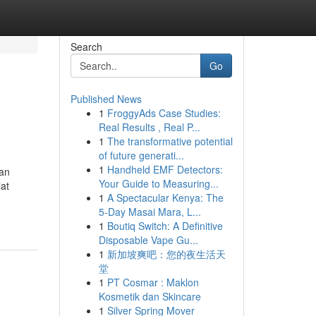
Search
Go
Published News
1
FroggyAds Case Studies:
Real Results , Real P...
1
The transformative potential
of future generati...
1
Handheld EMF Detectors:
gan
Your Guide to Measuring...
lat
1
A Spectacular Kenya: The
5-Day Masai Mara, L...
1
Boutiq Switch: A Definitive
Disposable Vape Gu...
1
新加坡爽吧：您的夜生活天
堂
1
PT Cosmar : Maklon
Kosmetik dan Skincare
1
Silver Spring Mover