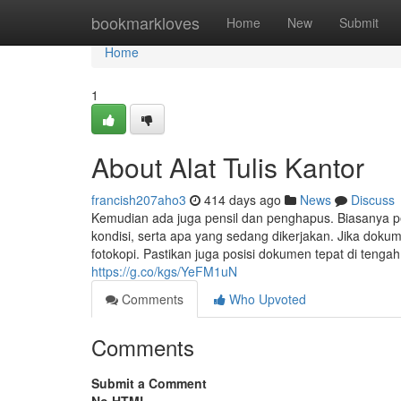
Home
bookmarkloves
Home
New
Submit
Home
1
About Alat Tulis Kantor
francish207aho3
414 days ago
News
Discuss
Kemudian ada juga pensil dan penghapus. Biasanya 
kondisi, serta apa yang sedang dikerjakan. Jika dokume
fotokopi. Pastikan juga posisi dokumen tepat di tengah
https://g.co/kgs/YeFM1uN
Comments
Who Upvoted
Comments
Submit a Comment