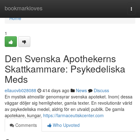
Home
bookmarkloves
Togg
navi
Home
1
Den Svenska Apothekerns
Skattkammare: Psykedeliska
Meds
ellauovb028088
414 days ago
News
Discuss
En mystisk atmosfär genomsyrar svenska apoteket. Inom| dessa
väggar döljer sig hemligheter, gamla texter. En revolutionär värld
av psykedeliska medel, aldrig för en utvald| publik. De gamla
apotekare, kungar,
https://farmaceutiskcenter.com
Comments
Who Upvoted