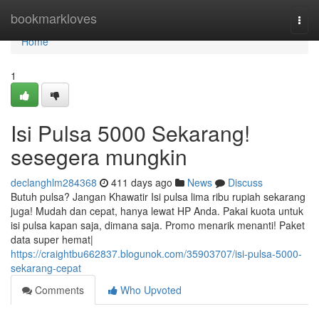
Home
bookmarkloves
Togg
navi
Home
1
Isi Pulsa 5000 Sekarang!
sesegera mungkin
declanghlm284368
411 days ago
News
Discuss
Butuh pulsa? Jangan Khawatir Isi pulsa lima ribu rupiah sekarang
juga! Mudah dan cepat, hanya lewat HP Anda. Pakai kuota untuk
isi pulsa kapan saja, dimana saja. Promo menarik menanti! Paket
data super hemat|
https://craightbu662837.blogunok.com/35903707/isi-pulsa-5000-
sekarang-cepat
Comments
Who Upvoted