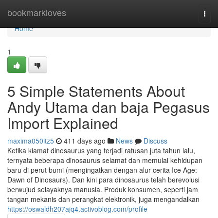
Home
bookmarkloves
Togg
navi
Home
1
5 Simple Statements About
Andy Utama dan baja Pegasus
Import Explained
maxima050itz5
411 days ago
News
Discuss
Ketika kiamat dinosaurus yang terjadi ratusan juta tahun lalu,
ternyata beberapa dinosaurus selamat dan memulai kehidupan
baru di perut bumi (mengingatkan dengan alur cerita Ice Age:
Dawn of Dinosaurs). Dan kini para dinosaurus telah berevolusi
berwujud selayaknya manusia. Produk konsumen, seperti jam
tangan mekanis dan perangkat elektronik, juga mengandalkan
https://oswaldh207ajq4.activoblog.com/profile