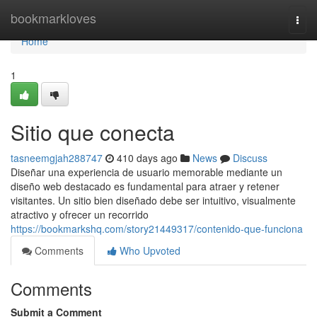
Home
bookmarkloves
Togg
navi
Home
1
Sitio que conecta
tasneemgjah288747
410 days ago
News
Discuss
Diseñar una experiencia de usuario memorable mediante un
diseño web destacado es fundamental para atraer y retener
visitantes. Un sitio bien diseñado debe ser intuitivo, visualmente
atractivo y ofrecer un recorrido
https://bookmarkshq.com/story21449317/contenido-que-funciona
Comments
Who Upvoted
Comments
Submit a Comment