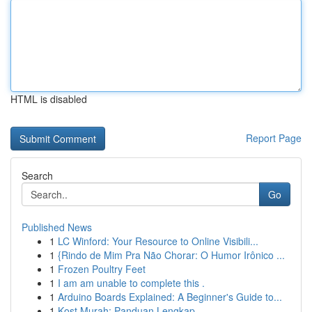
HTML is disabled
Report Page
Search
Go
Published News
1
LC Winford: Your Resource to Online Visibili...
1
{Rindo de Mim Pra Não Chorar: O Humor Irônico ...
1
Frozen Poultry Feet
1
I am am unable to complete this .
1
Arduino Boards Explained: A Beginner's Guide to...
1
Kost Murah: Panduan Lengkap