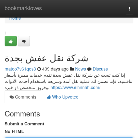
Home
bookmarkloves
Togg
navi
Home
1
شركة نقل عفش بجدة
mateo7v61qes3
409 days ago
News
Discuss
إذا كنت تبحث عن شركة نقل عفش بجدة تقدم خدمات مميزة بأسعار
تنافسية، فإننا نضمن لك عملية نقل آمنة وسريعة باستخدام أحدث الأدوات
وفريق متخصص ذو خبرة.
https://www.elhnnah.com/
Comments
Who Upvoted
Comments
Submit a Comment
No HTML