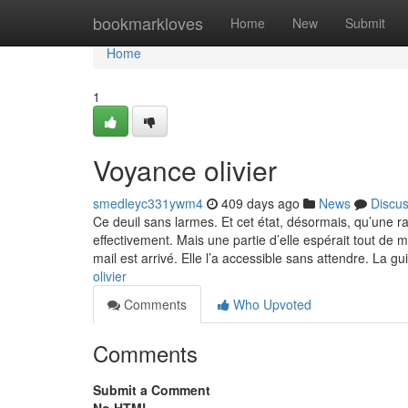
Home
bookmarkloves
Home
New
Submit
Home
1
Voyance olivier
smedleyc331ywm4
409 days ago
News
Discu
Ce deuil sans larmes. Et cet état, désormais, qu’une r
effectivement. Mais une partie d’elle espérait tout de
mail est arrivé. Elle l’a accessible sans attendre. La g
olivier
Comments
Who Upvoted
Comments
Submit a Comment