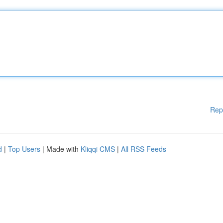
Rep
d
|
Top Users
| Made with
Kliqqi CMS
|
All RSS Feeds