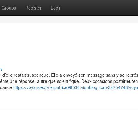
Groups
Register
Login
ss
ai d’elle restait suspendue. Elle a envoyé son message sans y se repré
 même une réponse, autre que scientifique. Deux occasions postérieurem
uidance
https://voyanceolivierpatrice98536.vidublog.com/34754743/voy