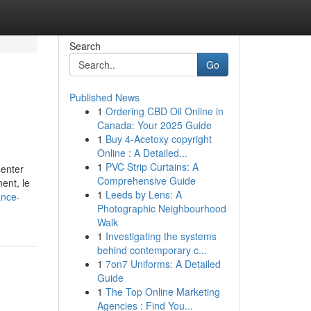
Search
Go
Published News
1
Ordering CBD Oil Online in
Canada: Your 2025 Guide
1
Buy 4-Acetoxy copyright
Online : A Detailed...
1
PVC Strip Curtains: A
senter
Comprehensive Guide
ent, le
1
Leeds by Lens: A
ance-
Photographic Neighbourhood
Walk
1
Investigating the systems
behind contemporary c...
1
7on7 Uniforms: A Detailed
Guide
1
The Top Online Marketing
Agencies : Find You...