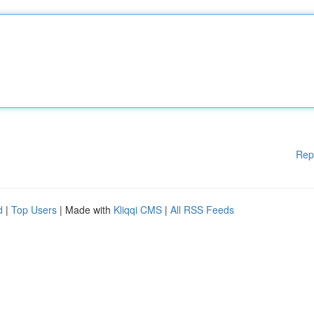
Rep
d
|
Top Users
| Made with
Kliqqi CMS
|
All RSS Feeds