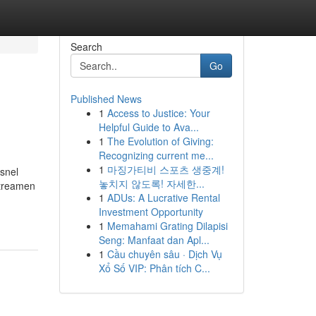
Search
Go
Published News
1
Access to Justice: Your
Helpful Guide to Ava...
1
The Evolution of Giving:
Recognizing current me...
1
마징가티비 스포츠 생중계!
 snel
놓치지 않도록! 자세한...
streamen
1
ADUs: A Lucrative Rental
Investment Opportunity
1
Memahami Grating Dilapisi
Seng: Manfaat dan Apl...
1
Cầu chuyên sâu · Dịch Vụ
Xổ Số VIP: Phân tích C...