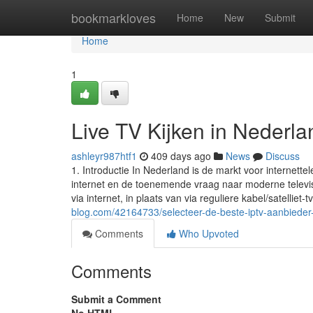
Home
bookmarkloves
Home
New
Submit
Home
1
Live TV Kijken in Nederla
ashleyr987htf1
409 days ago
News
Discuss
1. Introductie In Nederland is de markt voor internette
internet en de toenemende vraag naar moderne televis
via internet, in plaats van via reguliere kabel/satelliet-t
blog.com/42164733/selecteer-de-beste-iptv-aanbieder-
Comments
Who Upvoted
Comments
Submit a Comment