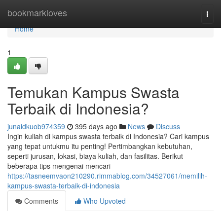
Home
bookmarkloves
Togg
navi
Home
1
Temukan Kampus Swasta
Terbaik di Indonesia?
junaidkuob974359
395 days ago
News
Discuss
Ingin kuliah di kampus swasta terbaik di Indonesia? Cari kampus
yang tepat untukmu itu penting! Pertimbangkan kebutuhan,
seperti jurusan, lokasi, biaya kuliah, dan fasilitas. Berikut
beberapa tips mengenai mencari
https://tasneemvaon210290.rimmablog.com/34527061/memilih-
kampus-swasta-terbaik-di-indonesia
Comments
Who Upvoted