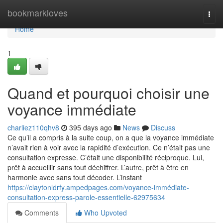
Home
bookmarkloves
Togg
navi
Home
1
Quand et pourquoi choisir une
voyance immédiate
charliez110qhv8
395 days ago
News
Discuss
Ce qu’il a compris à la suite coup, on a que la voyance immédiate
n’avait rien à voir avec la rapidité d’exécution. Ce n’était pas une
consultation expresse. C’était une disponibilité réciproque. Lui,
prêt à accueillir sans tout déchiffrer. L’autre, prêt à être en
harmonie avec sans tout décoder. L’instant
https://claytonldrfy.ampedpages.com/voyance-immédiate-
consultation-express-parole-essentielle-62975634
Comments
Who Upvoted