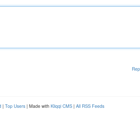
Rep
d
|
Top Users
| Made with
Kliqqi CMS
|
All RSS Feeds