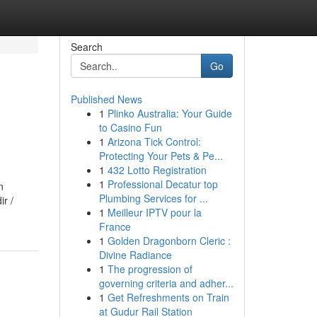
Search
Go
Published News
1
Plinko Australia: Your Guide
to Casino Fun
1
Arizona Tick Control:
Protecting Your Pets & Pe...
1
432 Lotto Registration
1
Professional Decatur top
n
Plumbing Services for ...
r /
1
Meilleur IPTV pour la
France
1
Golden Dragonborn Cleric :
Divine Radiance
1
The progression of
governing criteria and adher...
1
Get Refreshments on Train
at Gudur Rail Station