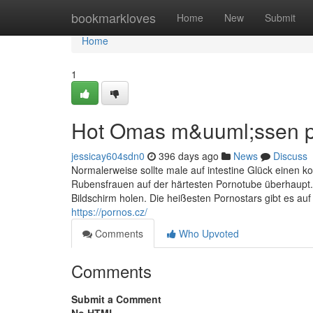
Home
bookmarkloves
Home
New
Submit
Home
1
Hot Omas m&uuml;ssen 
jessicay604sdn0
396 days ago
News
Discuss
Normalerweise sollte male auf intestine Glück einen ko
Rubensfrauen auf der härtesten Pornotube überhaupt. 
Bildschirm holen. Die heißesten Pornostars gibt es auf
https://pornos.cz/
Comments
Who Upvoted
Comments
Submit a Comment