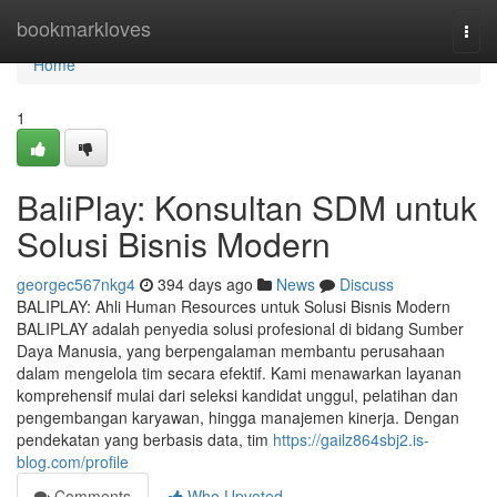
Home
bookmarkloves
Togg
navi
Home
1
BaliPlay: Konsultan SDM untuk
Solusi Bisnis Modern
georgec567nkg4
394 days ago
News
Discuss
BALIPLAY: Ahli Human Resources untuk Solusi Bisnis Modern
BALIPLAY adalah penyedia solusi profesional di bidang Sumber
Daya Manusia, yang berpengalaman membantu perusahaan
dalam mengelola tim secara efektif. Kami menawarkan layanan
komprehensif mulai dari seleksi kandidat unggul, pelatihan dan
pengembangan karyawan, hingga manajemen kinerja. Dengan
pendekatan yang berbasis data, tim
https://gailz864sbj2.is-
blog.com/profile
Comments
Who Upvoted