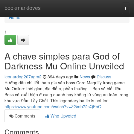
Home
bookmarkloves
Togg
navi
Home
1
A chave simples para God of
Darkness Mu Online Unveiled
leonardog207agm2
394 days ago
News
Discuss
Hướng dẫn chi tiết tham gia săn boss Core Magriffy trong game
Mu Online: thời gian, địa điểm, phần thưởng... Bạn sẽ biết liệu
Boss có xuất hiện ở xung quanh hay không từ vùng an toàn trong
khu vực Đầm Lầy Chết. This legendary battle is not for
https://www.youtube.com/watch?v=ZGmb72sQFbQ
Comments
Who Upvoted
Comments