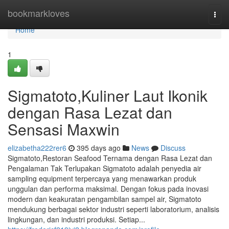
Home
bookmarkloves
Togg
navi
Home
1
Sigmatoto,Kuliner Laut Ikonik
dengan Rasa Lezat dan
Sensasi Maxwin
elizabetha222rer6
395 days ago
News
Discuss
Sigmatoto,Restoran Seafood Ternama dengan Rasa Lezat dan
Pengalaman Tak Terlupakan Sigmatoto adalah penyedia air
sampling equipment terpercaya yang menawarkan produk
unggulan dan performa maksimal. Dengan fokus pada inovasi
modern dan keakuratan pengambilan sampel air, Sigmatoto
mendukung berbagai sektor industri seperti laboratorium, analisis
lingkungan, dan industri produksi. Setiap...