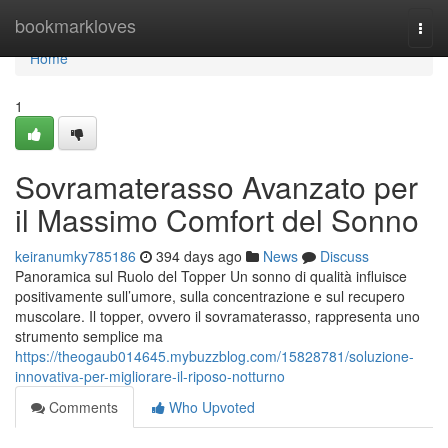
Home
bookmarkloves
Togg
navi
Home
1
Sovramaterasso Avanzato per
il Massimo Comfort del Sonno
keiranumky785186
394 days ago
News
Discuss
Panoramica sul Ruolo del Topper Un sonno di qualità influisce
positivamente sull’umore, sulla concentrazione e sul recupero
muscolare. Il topper, ovvero il sovramaterasso, rappresenta uno
strumento semplice ma
https://theogaub014645.mybuzzblog.com/15828781/soluzione-
innovativa-per-migliorare-il-riposo-notturno
Comments
Who Upvoted