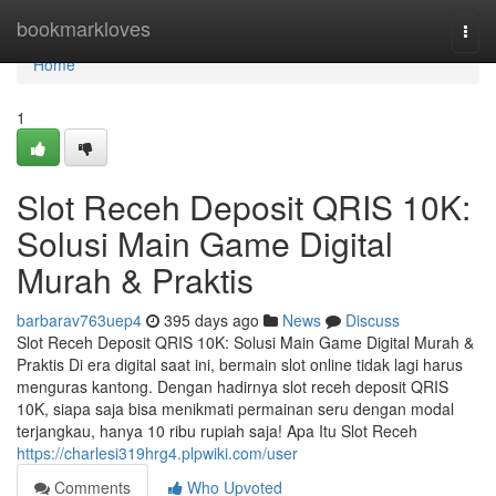
Home
bookmarkloves
Togg
navi
Home
1
Slot Receh Deposit QRIS 10K:
Solusi Main Game Digital
Murah & Praktis
barbarav763uep4
395 days ago
News
Discuss
Slot Receh Deposit QRIS 10K: Solusi Main Game Digital Murah &
Praktis Di era digital saat ini, bermain slot online tidak lagi harus
menguras kantong. Dengan hadirnya slot receh deposit QRIS
10K, siapa saja bisa menikmati permainan seru dengan modal
terjangkau, hanya 10 ribu rupiah saja! Apa Itu Slot Receh
https://charlesi319hrg4.plpwiki.com/user
Comments
Who Upvoted