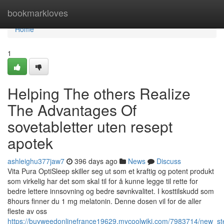
Home
bookmarkloves
Home
1
Helping The others Realize
The Advantages Of
sovetabletter uten resept
apotek
ashleighu377jaw7
396 days ago
News
Discuss
Vita Pura OptiSleep skiller seg ut som et kraftig og potent produkt
som virkelig har det som skal til for å kunne legge til rette for
bedre lettere innsovning og bedre søvnkvalitet. I kosttilskudd som
8hours finner du 1 mg melatonin. Denne dosen vil for de aller
fleste av oss
https://buyweedonlinefrance19629.mycoolwiki.com/7983714/new_s