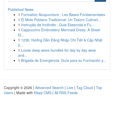
Published News
1
Formation Acupuncture : Les Bases Fondamentales
1
El Mole Poblano Tradicional: Un Tesoro Culinari...
1
Instrução de Incêndio : Guia Essencial e Fu...
1
Cappuccino Embroidery Mermaid Dress: A Sheer
El...
1
123b: Hướng Dẫn Đăng Nhập Chi Tiết & Cập Nhật
2...
1
Loose deep wave bundles for day by day wear
and...
1
Brigada de Emergencia: Guía para su Formación y...
Copyright © 2026 |
Advanced Search
|
Live
|
Tag Cloud
|
Top
Users
| Made with
Kliqqi CMS
|
All RSS Feeds