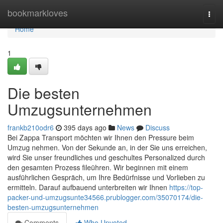
Home
bookmarkloves
Togg
navi
Home
1
Die besten
Umzugsunternehmen
frankb210odr6
395 days ago
News
Discuss
Bei Zappa Transport möchten wir Ihnen den Pressure beim
Umzug nehmen. Von der Sekunde an, in der Sie uns erreichen,
wird Sie unser freundliches und geschultes Personalized durch
den gesamten Prozess fileühren. Wir beginnen mit einem
ausführlichen Gespräch, um Ihre Bedürfnisse und Vorlieben zu
ermitteln. Darauf aufbauend unterbreiten wir Ihnen
https://top-
packer-und-umzugsunte34566.prublogger.com/35070174/die-
besten-umzugsunternehmen
Comments
Who Upvoted