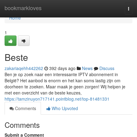
Home
bookmarkloves
Togg
navi
Home
1
Beste
zakariaqehh442262
392 days ago
News
Discuss
Ben je op zoek naar een interessante IPTV abonnement in
België? Het aanbod is enorm en het kan soms lastig zijn om
doorheen te zoeken. Maar maak je geen zorgen! Wij helpen je
met een overzicht van de beste keuzes,
https://tamzinuyon717141.pointblog.net/top-81481331
Comments
Who Upvoted
Comments
Submit a Comment