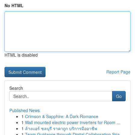
No HTML
HTML is disabled
Report Page
Search
Go
Published News
1
Crimson & Sapphire: A Dark Romance
1
Wall mounted electric power inverters for Room ...
1
ล้างแอร์ ชลบุรี ราคาถูก บริการมืออาชีพ
1
Team Guidance through Digital Collaboration Spa...