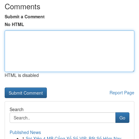
Comments
Submit a Comment
No HTML
HTML is disabled
Report Page
Search
Go
Published News
1
Soi Xiên 4 MB Cổng Xổ Số VIP: Bắt Số Hôm Nay