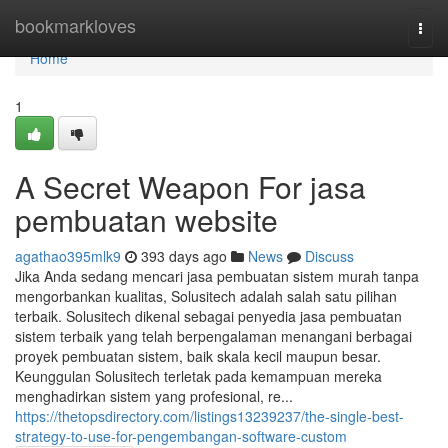
Home
bookmarkloves
Togg
navi
Home
1
A Secret Weapon For jasa
pembuatan website
agathao395mlk9
393 days ago
News
Discuss
Jika Anda sedang mencari jasa pembuatan sistem murah tanpa
mengorbankan kualitas, Solusitech adalah salah satu pilihan
terbaik. Solusitech dikenal sebagai penyedia jasa pembuatan
sistem terbaik yang telah berpengalaman menangani berbagai
proyek pembuatan sistem, baik skala kecil maupun besar.
Keunggulan Solusitech terletak pada kemampuan mereka
menghadirkan sistem yang profesional, re...
https://thetopsdirectory.com/listings13239237/the-single-best-
strategy-to-use-for-pengembangan-software-custom