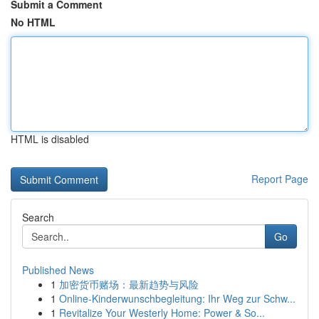
Submit a Comment
No HTML
HTML is disabled
Report Page
Search
Go
Published News
1
加密货币赌场：最新趋势与风险
1
Online-Kinderwunschbegleitung: Ihr Weg zur Schw...
1
Revitalize Your Westerly Home: Power & So...