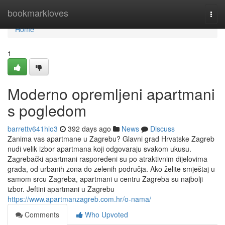
Home
bookmarkloves
Togg
navi
Home
1
Moderno opremljeni apartmani
s pogledom
barrettv641hlo3
392 days ago
News
Discuss
Zanima vas apartmane u Zagrebu? Glavni grad Hrvatske Zagreb
nudi velik izbor apartmana koji odgovaraju svakom ukusu.
Zagrebački apartmani raspoređeni su po atraktivnim dijelovima
grada, od urbanih zona do zelenih područja. Ako želite smještaj u
samom srcu Zagreba, apartmani u centru Zagreba su najbolji
izbor. Jeftini apartmani u Zagrebu
https://www.apartmanzagreb.com.hr/o-nama/
Comments
Who Upvoted