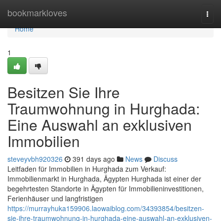
Home
bookmarkloves
Togg
navi
Home
1
Besitzen Sie Ihre
Traumwohnung in Hurghada:
Eine Auswahl an exklusiven
Immobilien
steveyvbh920326
391 days ago
News
Discuss
Leitfaden für Immobilien in Hurghada zum Verkauf:
Immobilienmarkt in Hurghada, Ägypten Hurghada ist einer der
begehrtesten Standorte in Ägypten für Immobilieninvestitionen,
Ferienhäuser und langfristigen
https://murrayhuka159906.laowaiblog.com/34393854/besitzen-
sie-ihre-traumwohnung-in-hurghada-eine-auswahl-an-exklusiven-