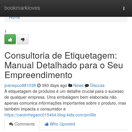
Home
bookmarkloves
Togg
navi
Home
1
Consultoria de Etiquetagem:
Manual Detalhado para o Seu
Empreendimento
joanepuo881038
393 days ago
News
Discuss
A etiquetagem de produtos é um detalhe crucial para o sucesso
de qualquer empresa. Uma embalagem bem elaborada não
apenas comunica informações importantes sobre o produto, mas
também impacta o consumidor e
https://caoimhegaoc015464.blog-kids.com/profile
Comments
Who Upvoted