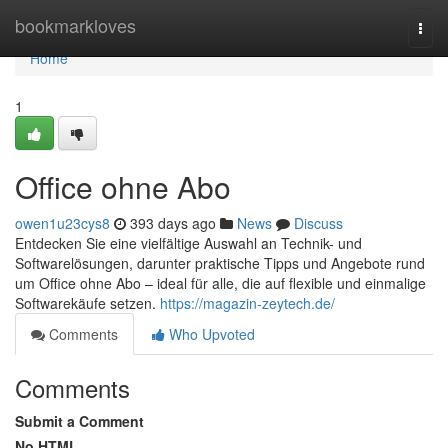
Home
bookmarkloves
Togg
navi
Home
1
Office ohne Abo
owen1u23cys8
393 days ago
News
Discuss
Entdecken Sie eine vielfältige Auswahl an Technik- und
Softwarelösungen, darunter praktische Tipps und Angebote rund
um Office ohne Abo – ideal für alle, die auf flexible und einmalige
Softwarekäufe setzen.
https://magazin-zeytech.de/
Comments
Who Upvoted
Comments
Submit a Comment
No HTML